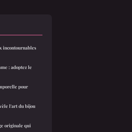
oux incontournables
me : adoptez le
emporelle pour
èle l'art du bijou
e originale qui