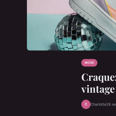
MODE
Craquez
vintage
C
Charlotte
28 s