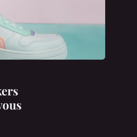
kers
vous