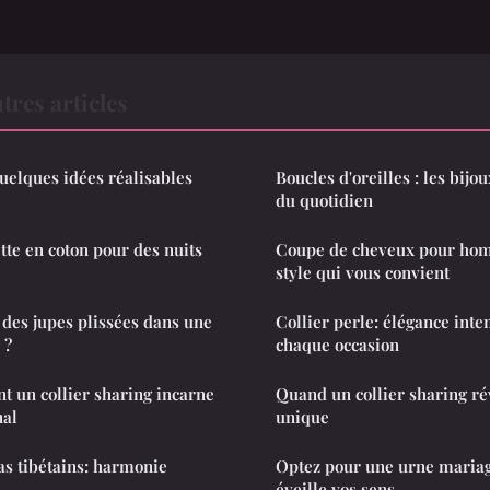
res articles
 quelques idées réalisables
Boucles d'oreilles : les bij
du quotidien
tte en coton pour des nuits
Coupe de cheveux pour hom
style qui vous convient
des jupes plissées dans une
Collier perle: élégance int
 ?
chaque occasion
 un collier sharing incarne
Quand un collier sharing rév
nal
unique
s tibétains: harmonie
Optez pour une urne mariag
éveille vos sens