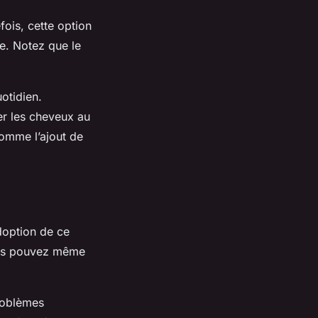
ois, cette option
le. Notez que le
uotidien.
r les cheveux au
comme l’ajout de
doption de ce
Vous pouvez même
problèmes