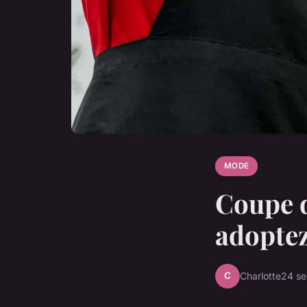
MODE
Coupe 
adoptez
C
Charlotte
24 s