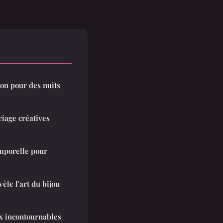
ton pour des nuits
iage créatives
emporelle pour
èle l'art du bijou
oux incontournables