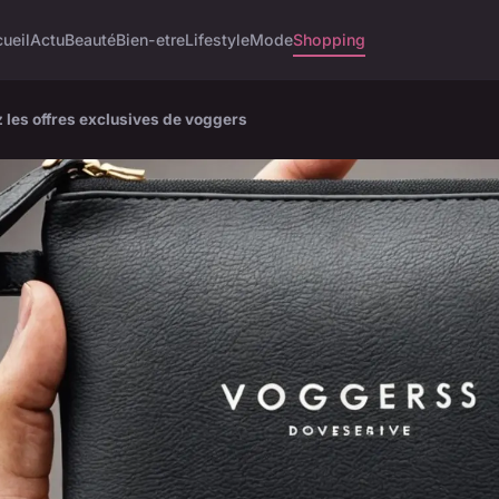
ueil
Actu
Beauté
Bien-etre
Lifestyle
Mode
Shopping
 les offres exclusives de voggers