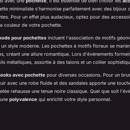
ssi avec une
pochette
, il est essentiel de bien choisir les
acc
ette minimaliste s'harmonise parfaitement avec des bijoux d
tes. Pour un effet plus audacieux, optez pour des accessoi
la couleur de votre pochette.
mode pour pochettes
incluent l'association de motifs géom
 un style moderne. Les pochettes à motifs floraux se marie
es, créant une allure romantique. Lors d'événements formels
ls métalliques, assortie à des talons et un collier sophistiqu
looks avec pochette
pour diverses occasions. Pour un bru
uir avec une robe fluide et des sandales apporte une touche
letée rehausse une tenue noire classique. Quel que soit l'év
t une
polyvalence
qui enrichit votre style personnel.