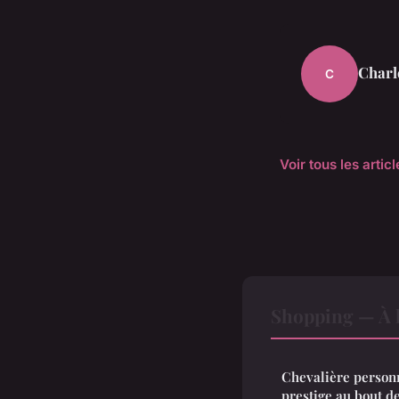
Charl
C
Voir tous les arti
Shopping — À l
Chevalière personn
prestige au bout de