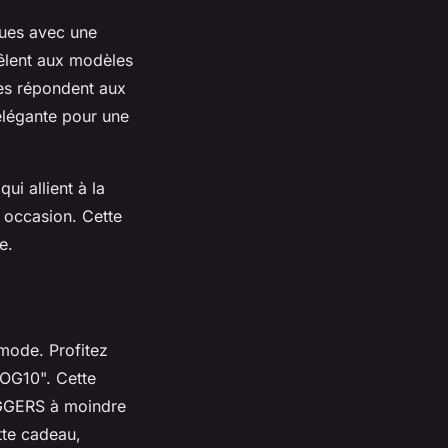
ques avec une
êlent aux modèles
les répondent aux
élégante pour une
i allient à la
e occasion. Cette
e.
mode. Profitez
VOG10". Cette
OGGERS à moindre
tte cadeau,