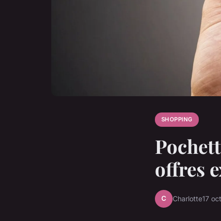
SHOPPING
Pochett
offres 
C
Charlotte
17 oc