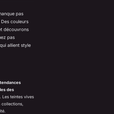
 manque pas
. Des couleurs
 et découvrons
uez pas
i allient style
tendances
les des
 Les teintes vives
 collections,
té.