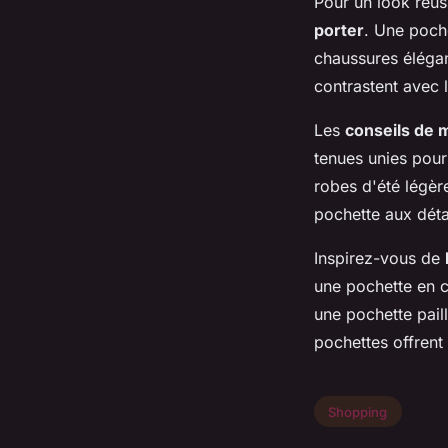
Pour un look réu
porter
. Une poch
chaussures élégan
contrastent avec 
Les
conseils de 
tenues unies pour
robes d'été légèr
pochette aux détai
Inspirez-vous de
une pochette en c
une pochette pail
pochettes offren
Shopping