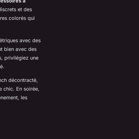
essoires à
iscrets et des
res colorés qui
étriques avec des
nt bien avec des
, privilégiez une
é.
nch décontracté,
 chic. En soirée,
énement, les