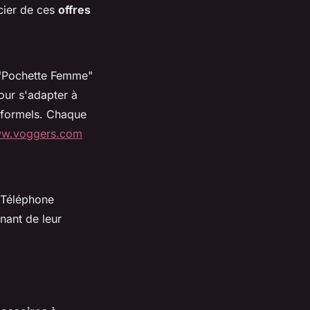
cier de ces
offres
 "Pochette Femme"
our s'adapter à
s formels. Chaque
ww.voggers.com
e Téléphone
nant de leur