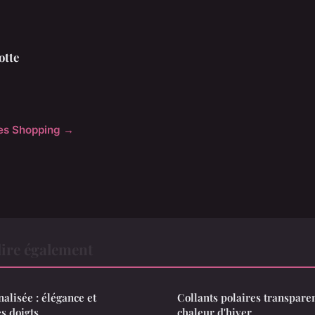
otte
cles Shopping →
ire également
alisée : élégance et
Collants polaires transparen
s doigts
chaleur d'hiver