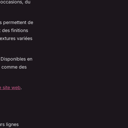
s occasions, du
es permettent de
des finitions
extures variées
 Disponibles en
ent comme des
e site web
.
rs lignes