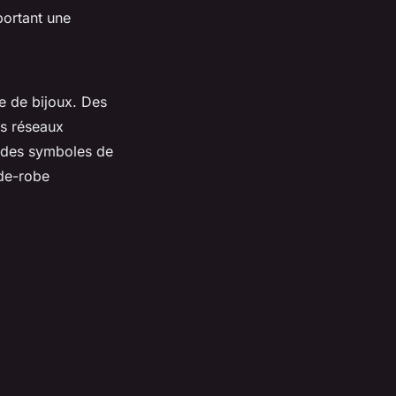
portant une
re de bijoux. Des
es réseaux
i des symboles de
rde-robe