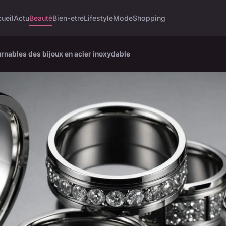
ueil
Actu
Beauté
Bien-etre
Lifestyle
Mode
Shopping
rnables des bijoux en acier inoxydable