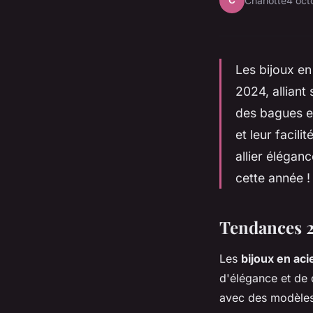
C
Charlotte
4 oct
Les bijoux e
2024, alliant
des bagues em
et leur facili
allier éléganc
cette année !
Tendances 2
Les
bijoux en aci
d'élégance et de 
avec des modèles 