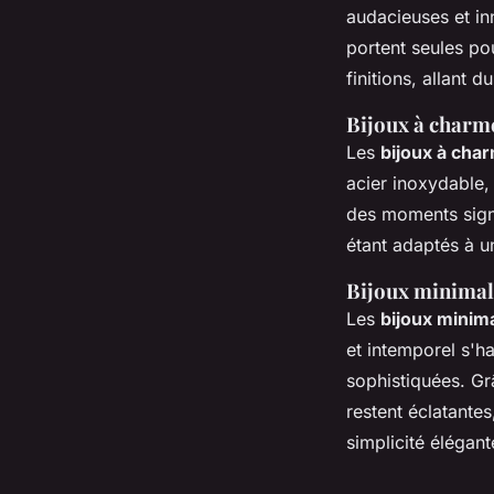
audacieuses et in
portent seules po
finitions, allant 
Bijoux à charme
Les
bijoux à cha
acier inoxydable,
des moments signif
étant adaptés à u
Bijoux minimali
Les
bijoux minima
et intemporel s'h
sophistiquées. Grâ
restent éclatantes
simplicité élégant