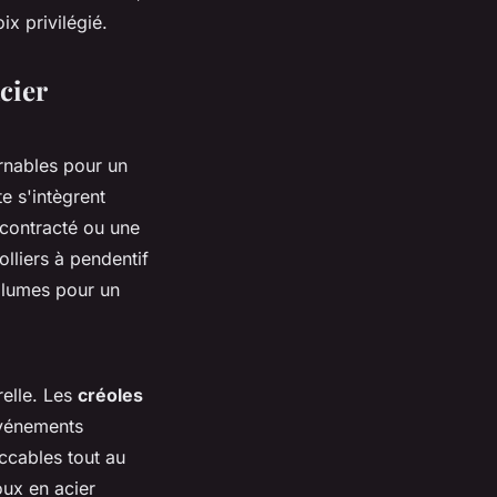
ix privilégié.
cier
nables pour un
e s'intègrent
contracté ou une
lliers à pendentif
volumes pour un
relle. Les
créoles
vénements
ccables tout au
oux en acier